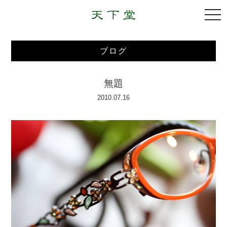
togg
navi
ブログ
無題
2010.07.16