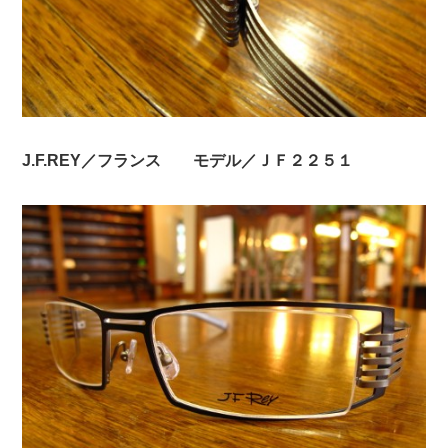
J.F.REY／フランス モデル／ＪＦ２２５１