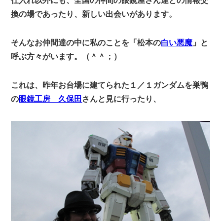
仕入れ以外にも、全国の仲間の眼鏡屋さん達との情報交
換の場であったり、新しい出会いがあります。
そんなお仲間達の中に私のことを「松本の
白い悪魔
」と
呼ぶ方々がいます。（＾＾；）
これは、昨年お台場に建てられた１／１ガンダムを巣鴨
の
眼鏡工房 久保田
さんと見に行ったり、