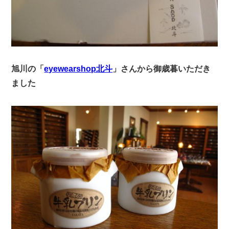
旭川の「
eyewearshop北斗
」さんから御歳暮いただき
ました