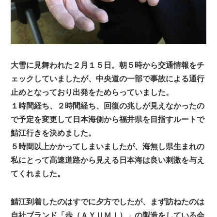
大雪に見舞われた２月１５日。朝５時から交通情報をチ
ェックしていましたが、中央道の一部で事故による通行
止めとなっており出発をためらっていました。
１時間経ち、２時間経ち、回復の兆しが見えなかったの
で予定を変更して日本海側から福井県を目指すルートで
鯖江行きを決めました。
５時間以上かかってしまいましたが、海無し県生まれの
私にとって高速道路から見える日本海は良い刺激を与え
てくれました。
鯖江到着したのはすでに夕方でしたが、まず訪ねたのは
自社ブランド「歩（ＡＹＵＭＩ）」の製造をしている会