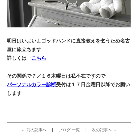
明日はいよいよゴッドハンドに直接教えを乞うため名古
屋に旅立ちます
詳しくは
こちら
その関係で７／１６木曜日は私不在ですので
パーソナルカラー診断
受付は１７日金曜日以降でお願い
します
← 前の記事へ
ブログ 一覧
次の記事へ →