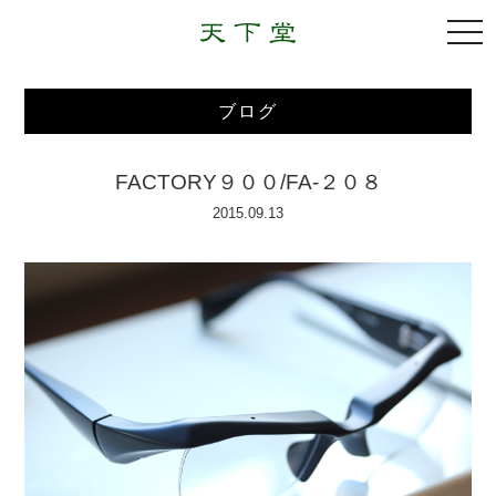
togg
navi
ブログ
FACTORY９００/FA-２０８
2015.09.13