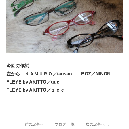
今回の候補
左から ＫＡＭＵＲＯ／tausan BOZ／NINON
FLEYE by AKITTO／gue
FLEYE by AKITTO／ｚｅｅ
← 前の記事へ
ブログ 一覧
次の記事へ →