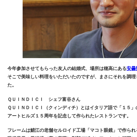
今年参加させてもらった友人の結婚式、場所は穂高にある
安曇
そこで美味しい料理をいただいたのですが、まさにそれを調理
た。
ＱＵＩＮＤＩＣＩ シェフ富谷さん
ＱＵＩＮＤＩＣＩ（クィンディチ）とはイタリア語で「１５」
アートヒルズ１５周年を記念して作られたレストランです。
フレームは鯖江の老舗セルロイド工場「マコト眼鏡」で作られ