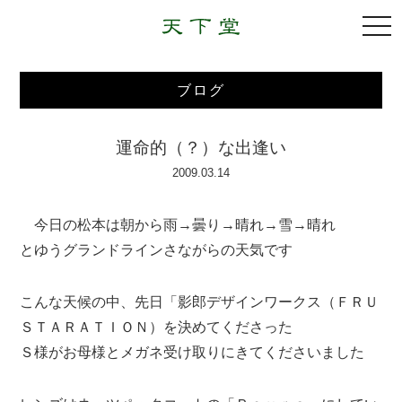
togg
navi
ブログ
運命的（？）な出逢い
2009.03.14
今日の松本は朝から雨→曇り→晴れ→雪→晴れ
とゆうグランドラインさながらの天気です
こんな天候の中、先日「影郎デザインワークス（ＦＲＵ
ＳＴＡＲＡＴＩＯＮ）を決めてくださった
Ｓ様がお母様とメガネ受け取りにきてくださいました