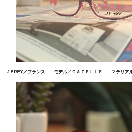
J.F.REY／フランス モデル／ＧＡＺＥＬＬＥ マテリア