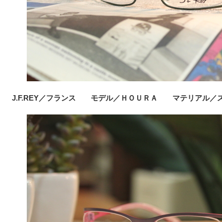
J.F.REY／フランス モデル／ＨＯＵＲＡ マテリアル／