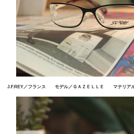
J.F.REY／フランス モデル／ＧＡＺＥＬＬＥ マテリア