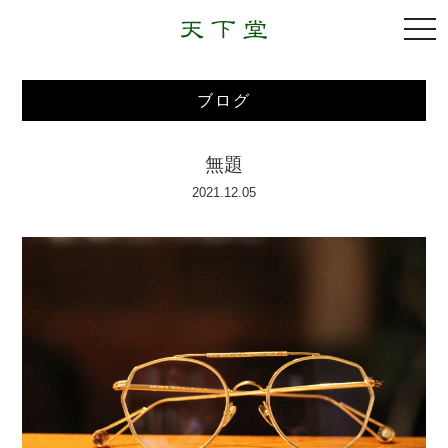
togg
navi
ブログ
無題
2021.12.05