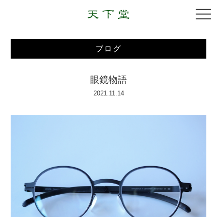
togg
navi
ブログ
眼鏡物語
2021.11.14